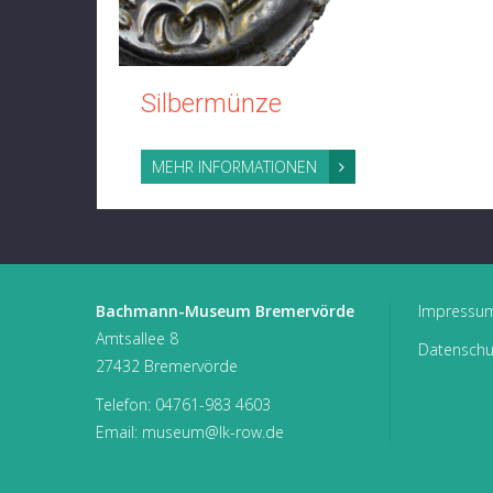
Silbermünze
MEHR INFORMATIONEN
Bachmann-Museum Bremervörde
Impressu
Amtsallee 8
Datenschu
27432 Bremervörde
Telefon:
04761-983 4603
Email:
museum@lk-row.de