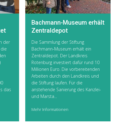
Bachmann-Museum erhält
et
Zentraldepot
n der
Die Sammlung der Stiftung
 die
Bachmann-Museum erhält ein
den
Zentraldepot. Der Landkreis
)
Rotenburg investiert dafür rund 10
Millionen Euro. Die vorbereitenden
Arbeiten durch den Landkreis und
00
die Stiftung laufen. Für die
is das
anstehende Sanierung des Kanzlei-
und Marsta...
Mehr Informationen