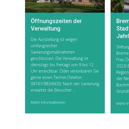
Öffnungszeiten der
Brem
Verwaltung
Stad
Jahr
Die Ausstellung ist wegen
umfangreicher
Stift
Sanierungsmaßnahmen
Bremer
geschlossen. Die Verwaltung ist
Frau D
dienstags bis freitags von 9 bis 12
2023) 
Uhr erreichbar. Oder vereinbaren Sie
Region
gerne einen Termin (Telefon
der Ne
04761/9834603). Nach der Sanierung
Bachm
erwartet die Besucher ...
Grundla
Mehr Informationen
Mehr I