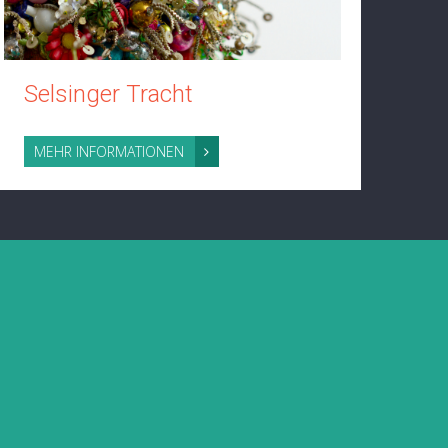
Selsinger Tracht
Ge
MEHR INFORMATIONEN
ME