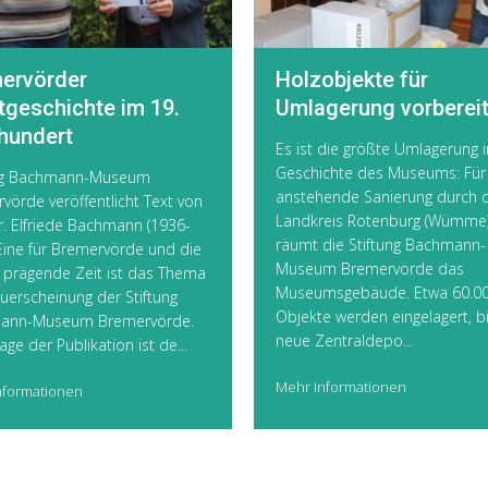
ervörder
Holzobjekte für
tgeschichte im 19.
Umlagerung vorbereit
hundert
Es ist die größte Umlagerung i
Geschichte des Museums: Für
ung Bachmann-Museum
anstehende Sanierung durch 
vörde veröffentlicht Text von
Landkreis Rotenburg (Wümme
r. Elfriede Bachmann (1936-
räumt die Stiftung Bachmann-
Eine für Bremervörde und die
Museum Bremervörde das
 prägende Zeit ist das Thema
Museumsgebäude. Etwa 60.0
uerscheinung der Stiftung
Objekte werden eingelagert, b
ann-Museum Bremervörde.
neue Zentraldepo...
ge der Publikation ist de...
Mehr Informationen
nformationen