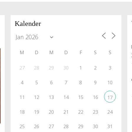
Kalender
M
D
M
D
F
S
S
27
28
29
30
1
2
3
4
5
6
7
8
9
10
11
12
13
14
15
16
17
18
19
20
21
22
23
24
25
26
27
28
29
30
31