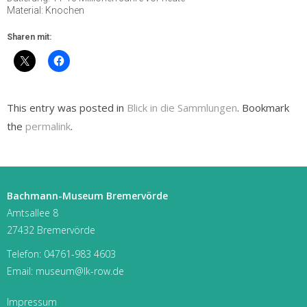
Material: Knochen
Sharen mit:
This entry was posted in
Blick in die Sammlungen
. Bookmark
the
permalink
.
Bachmann-Museum Bremervörde
Amtsallee 8
27432 Bremervörde
Telefon:
04761-983 4603
Email:
museum@lk-row.de
Impressum