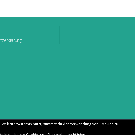
m
tzerklärung
 Website weiterhin nutzt, stimmst du der Verwendung von Cookies zu.
6
Bachmann-Museum Bremervörde
.
Powered by WordPress
|
Theme:
A
du hier:
Unsere Cookie- und Datenschutzrichtlinien