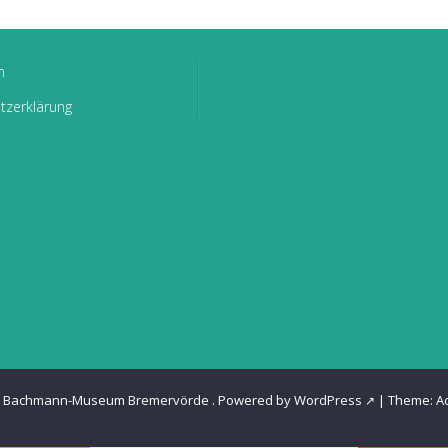
m
tzerklärung
6
Bachmann-Museum Bremervörde
.
Powered by WordPress
|
Theme:
A