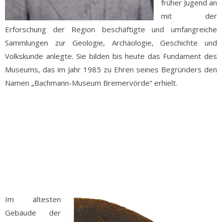
früher Jugend an
mit der
Erforschung der Region beschäftigte und umfangreiche
Sammlungen zur Geologie, Archäologie, Geschichte und
Volkskunde anlegte. Sie bilden bis heute das Fundament des
Museums, das im Jahr 1985 zu Ehren seines Begründers den
Namen „Bachmann-Museum Bremervörde“ erhielt.
kkk
kkk
kkk
kkk
Im ältesten
Gebäude der