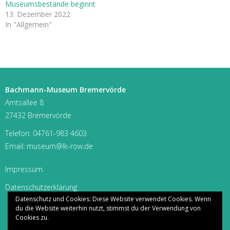
Museumsbestände beginnt
13. Dezember 2022
In "Allgemein"
Bachmann-Museum Bremervörde
Amtsallee 8
27432 Bremervörde
Telefon:
04761-983 4603
Email:
museum@lk-row.de
Impressum
Datenschutzerklärung
Datenschutz und Cookies: Diese Website verwendet Cookies. Wenn
du die Website weiterhin nutzt, stimmst du der Verwendung von
Cookies zu.