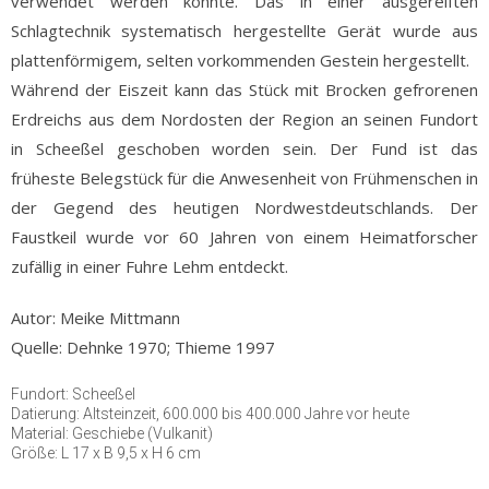
verwendet werden konnte. Das in einer ausgereiften
Schlagtechnik systematisch hergestellte Gerät wurde aus
plattenförmigem, selten vorkommenden Gestein hergestellt.
Während der Eiszeit kann das Stück mit Brocken gefrorenen
Erdreichs aus dem Nordosten der Region an seinen Fundort
in Scheeßel geschoben worden sein. Der Fund ist das
früheste Belegstück für die Anwesenheit von Frühmenschen in
der Gegend des heutigen Nordwestdeutschlands. Der
Faustkeil wurde vor 60 Jahren von einem Heimatforscher
zufällig in einer Fuhre Lehm entdeckt.
Autor: Meike Mittmann
Quelle: Dehnke 1970; Thieme 1997
Fundort: Scheeßel
Datierung: Altsteinzeit, 600.000 bis 400.000 Jahre vor heute
Material: Geschiebe (Vulkanit)
Größe: L 17 x B 9,5 x H 6 cm