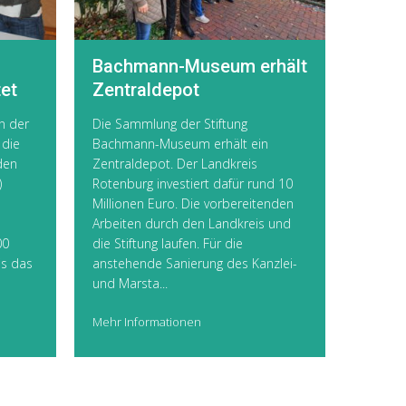
Bachmann-Museum erhält
et
Zentraldepot
n der
Die Sammlung der Stiftung
 die
Bachmann-Museum erhält ein
den
Zentraldepot. Der Landkreis
)
Rotenburg investiert dafür rund 10
Millionen Euro. Die vorbereitenden
Arbeiten durch den Landkreis und
00
die Stiftung laufen. Für die
is das
anstehende Sanierung des Kanzlei-
und Marsta...
Mehr Informationen