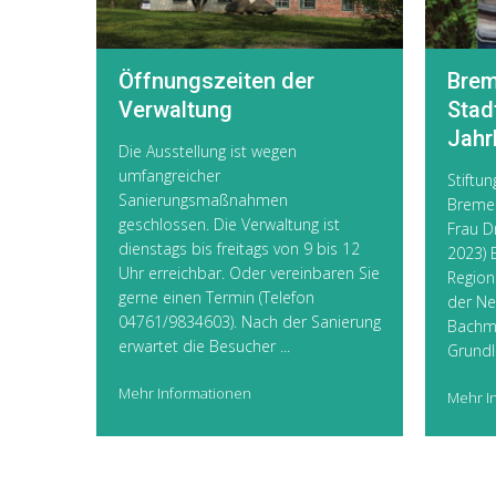
Öffnungszeiten der
Brem
Verwaltung
Stad
Jahr
Die Ausstellung ist wegen
umfangreicher
Stift
Sanierungsmaßnahmen
Bremer
geschlossen. Die Verwaltung ist
Frau D
dienstags bis freitags von 9 bis 12
2023) 
Uhr erreichbar. Oder vereinbaren Sie
Region
gerne einen Termin (Telefon
der Ne
04761/9834603). Nach der Sanierung
Bachm
erwartet die Besucher ...
Grundla
Mehr Informationen
Mehr I