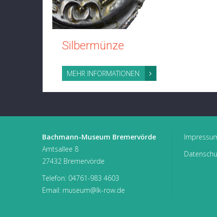
Silbermünze
MEHR INFORMATIONEN
Bachmann-Museum Bremervörde
Impressu
Amtsallee 8
Datenschu
27432 Bremervörde
Telefon:
04761-983 4603
Email:
museum@lk-row.de