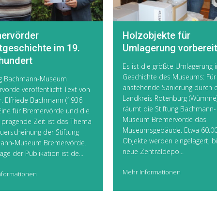
ervörder
Holzobjekte für
tgeschichte im 19.
Umlagerung vorbereit
hundert
Es ist die größte Umlagerung i
Geschichte des Museums: Für
ung Bachmann-Museum
anstehende Sanierung durch 
vörde veröffentlicht Text von
Landkreis Rotenburg (Wümme
r. Elfriede Bachmann (1936-
räumt die Stiftung Bachmann-
Eine für Bremervörde und die
Museum Bremervörde das
 prägende Zeit ist das Thema
Museumsgebäude. Etwa 60.0
uerscheinung der Stiftung
Objekte werden eingelagert, b
ann-Museum Bremervörde.
neue Zentraldepo...
ge der Publikation ist de...
Mehr Informationen
nformationen