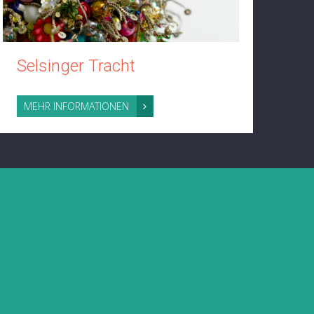
Selsinger Tracht
Ge
MEHR INFORMATIONEN
ME