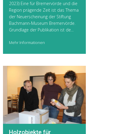
2023) Eine für Bremervörde und die
Region prägende Zeit ist das Thema
der Neuerscheinung der Stiftung
Bachmann-Museum Bremervörde.
Grundlage der Publikation ist de...
Mehr Informationen
Holzobjekte für