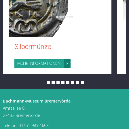
Silbermünze
MEHR INFORMATIONEN
Bachmann-Museum Bremervörde
Amtsallee 8
27432 Bremervörde
Telefon:
04761-983 4603