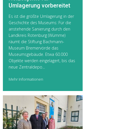
Umlagerung vorbereitet
Es ist die größte Umlagerung in der
Geschichte des Museums: Für die
anstehende Sanierung durch den
Landkreis Rotenburg (Wümme)
räumt die Stiftung Bachmann-
Museum Bremervörde das
Museumsgebäude. Etwa 60.000
Objekte werden eingelagert, bis das
neue Zentraldepo...
Mehr Informationen