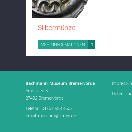
Silbermünze
MEHR INFORMATIONEN
Bachmann-Museum Bremervörde
Impressu
Amtsallee 8
Datenschu
27432 Bremervörde
Telefon:
04761-983 4603
Email:
museum@lk-row.de