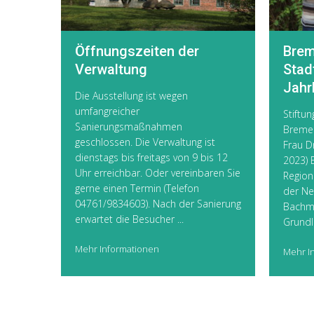
Öffnungszeiten der
Brem
Verwaltung
Stad
Jahr
Die Ausstellung ist wegen
umfangreicher
Stift
Sanierungsmaßnahmen
Bremer
geschlossen. Die Verwaltung ist
Frau D
dienstags bis freitags von 9 bis 12
2023) 
Uhr erreichbar. Oder vereinbaren Sie
Region
gerne einen Termin (Telefon
der Ne
04761/9834603). Nach der Sanierung
Bachm
erwartet die Besucher ...
Grundla
Mehr Informationen
Mehr I