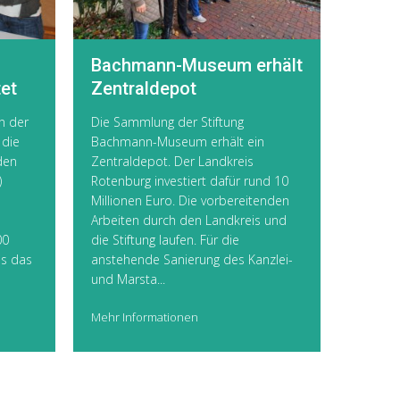
Bachmann-Museum erhält
et
Zentraldepot
n der
Die Sammlung der Stiftung
 die
Bachmann-Museum erhält ein
den
Zentraldepot. Der Landkreis
)
Rotenburg investiert dafür rund 10
Millionen Euro. Die vorbereitenden
Arbeiten durch den Landkreis und
00
die Stiftung laufen. Für die
is das
anstehende Sanierung des Kanzlei-
und Marsta...
Mehr Informationen