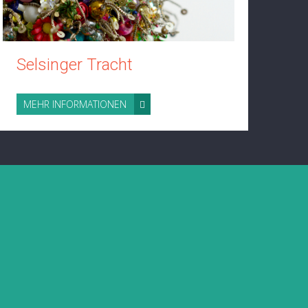
Selsinger Tracht
Ge
MEHR INFORMATIONEN
ME