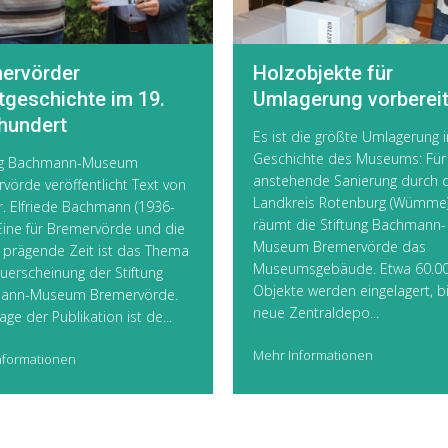
ervörder
Holzobjekte für
tgeschichte im 19.
Umlagerung vorbereit
hundert
Es ist die größte Umlagerung i
Geschichte des Museums: Für
ung Bachmann-Museum
anstehende Sanierung durch 
vörde veröffentlicht Text von
Landkreis Rotenburg (Wümme
r. Elfriede Bachmann (1936-
räumt die Stiftung Bachmann-
Eine für Bremervörde und die
Museum Bremervörde das
 prägende Zeit ist das Thema
Museumsgebäude. Etwa 60.0
uerscheinung der Stiftung
Objekte werden eingelagert, b
ann-Museum Bremervörde.
neue Zentraldepo...
ge der Publikation ist de...
Mehr Informationen
nformationen