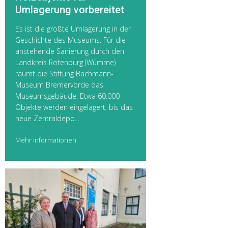
Umlagerung vorbereitet
Es ist die größte Umlagerung in der
Geschichte des Museums: Für die
anstehende Sanierung durch den
Landkreis Rotenburg (Wümme)
räumt die Stiftung Bachmann-
Museum Bremervörde das
Museumsgebäude. Etwa 60.000
Objekte werden eingelagert, bis das
neue Zentraldepo...
Mehr Informationen