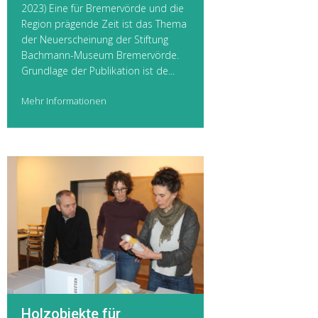
2023) Eine für Bremervörde und die
Region prägende Zeit ist das Thema
der Neuerscheinung der Stiftung
Bachmann-Museum Bremervörde.
Grundlage der Publikation ist de...
Mehr Informationen
Holzobjekte für