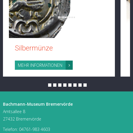
Silbermünze
MEHR INFORMATIONEN
Bachmann-Museum Bremervörde
Amtsallee 8
27432 Bremervörde
Telefon:
04761-983 4603