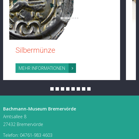
Silbermünze
MEHR INFORMATIONEN
Bachmann-Museum Bremervörde
Amtsallee 8
27432 Bremervörde
Telefon:
04761-983 4603