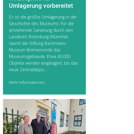
Umlagerung vorbereitet
Es ist die größte Umlagerung in der
Geschichte des Museums: Für die
anstehende Sanierung durch den
Landkreis Rotenburg (Wümme)
räumt die Stiftung Bachmann-
Museum Bremervörde das
Museumsgebäude. Etwa 60.000
Objekte werden eingelagert, bis das
neue Zentraldepo...
Mehr Informationen