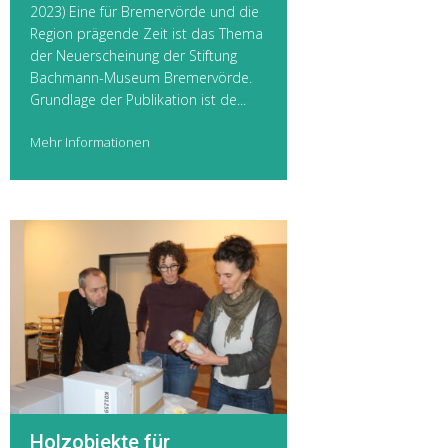
2023) Eine für Bremervörde und die
Region prägende Zeit ist das Thema
der Neuerscheinung der Stiftung
Bachmann-Museum Bremervörde.
Grundlage der Publikation ist de...
Mehr Informationen
Holzobjekte für