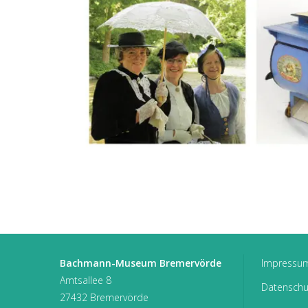
Bachmann-Museum Bremervörde
Impressu
Amtsallee 8
Datenschu
27432 Bremervörde